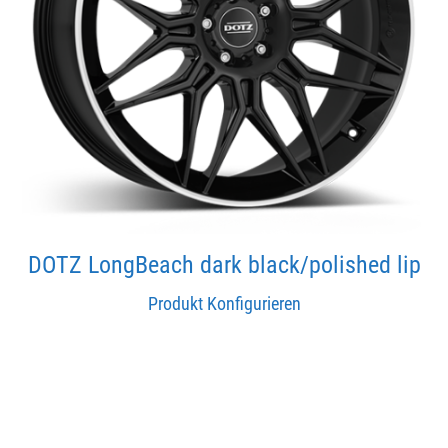
DOTZ LongBeach dark black/polished lip
Produkt Konfigurieren