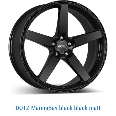
DOTZ MarinaBay black black matt